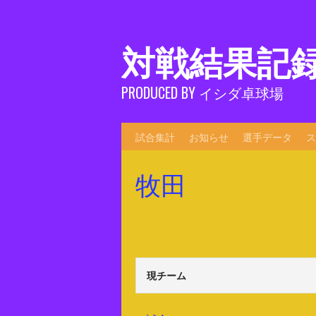
Skip
to
content
対戦結果記
PRODUCED BY イシダ卓球場
試合集計
お知らせ
選手データ
ス
牧田
現チーム