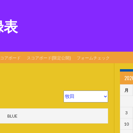
録表
コアボード
スコアボード(限定公開)
フォームチェック
20
月
3
BLUE
10