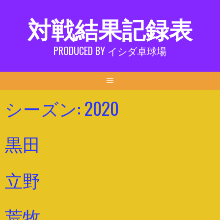
Skip
対戦結果記録表
to
content
PRODUCED BY イシダ卓球場
シーズン:
2020
黒田
立野
荒牧